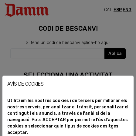
CAT |
ESP
|
ENG
ENTRADES
CODI DE BESCANVI
Si tens un codi de bescanvi aplica-ho aquí:
Aplica
SELECCIONA UNA ACTIVITAT
AVÍS DE COOKIES
Antiga Fàbrica + Tast
Més info
Especial.
Utilitzem les nostres cookies i de tercers per millorar els
nostres serveis, per analitzar el trànsit, personalitzar el
Més gran de 18 anys
Selecciona
contingut i els anuncis, a través de l'anàlisi de la
navegació. Pots ACCEPTAR per permetre l'ús d'aquestes
cookies o seleccionar quin tipus de cookies desitges
Antiga Fàbrica + Tast amb
Més info
acceptar.
tiratge